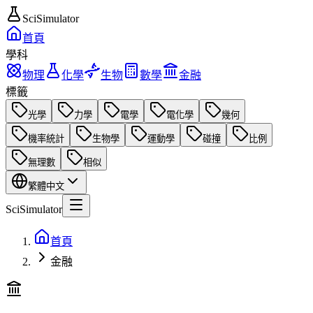
SciSimulator
首頁
學科
物理
化學
生物
數學
金融
標籤
光學
力學
電學
電化學
幾何
機率統計
生物學
運動學
碰撞
比例
無理數
相似
繁體中文
SciSimulator
首頁
金融