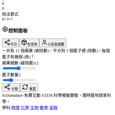
0
0
除法算式
0
÷
3
=
?
控制面板
平分
包含除
小店長挑戰
一共有 12 個蘋果 (被除數)，平分到 3 個籃子裡 (除數)。每個
籃子有幾個 (商)？
蘋果總數 (被除數)
12
籃子數量
3
分發
重置
SciSimulator
·
免費互動 STEM 科學模擬實驗，隨時隨地探索科
學。
學科
:
物理
·
化學
·
生物
·
數學
·
金融