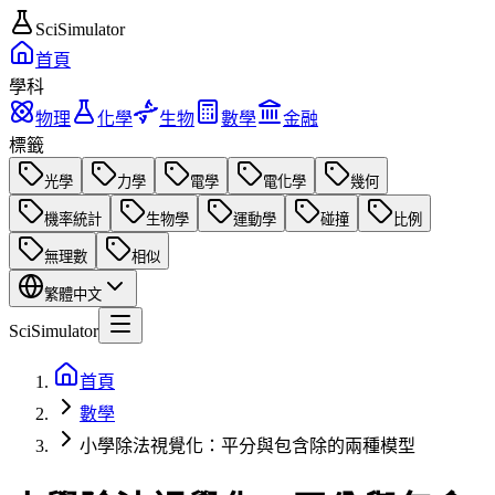
SciSimulator
首頁
學科
物理
化學
生物
數學
金融
標籤
光學
力學
電學
電化學
幾何
機率統計
生物學
運動學
碰撞
比例
無理數
相似
繁體中文
SciSimulator
首頁
數學
小學除法視覺化：平分與包含除的兩種模型