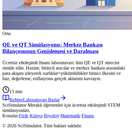
Orta
QE ve QT Simülasyonu: Merkez Bankası
Bilançosunun Genişlemesi ve Daralması
Ücretsiz etkileşimli finans laboratuvarı: tüm QE ve QT sürecini
simüle edin. Hazine, birincil aracılar ve merkez bankası arasındaki
para akışını izleyerek varlıklar=yükümlülükler birinci ilkesini ve
faiz, değerleme, enflasyona gerçek aktarımı kavrayın.
15 min
Rehber
Laboratuvarı Başlat
SciSimulator
·
Meraklı öğrenenler için ücretsiz etkileşimli STEM
simülasyonları.
Konular
:
Fizik
·
Kimya
·
Biyoloji
·
Matematik
·
Finans
© 2026 SciSimulator. Tüm hakları saklıdır.