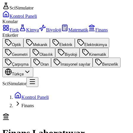
SciSimulator
Kontrol Paneli
Konular
Fizik
Kimya
Biyoloji
Matematik
Finans
Etiketler
Optik
Mekanik
Elektrik
Elektrokimya
Geometri
Olasılık
Biyoloji
Kinematik
Çarpışma
Oran
İrrasyonel sayılar
Benzerlik
Türkçe
SciSimulator
Kontrol Paneli
Finans