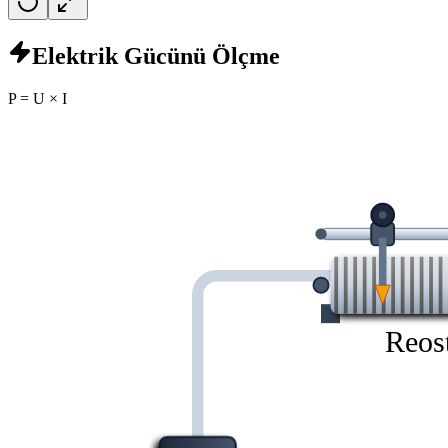
Elektrik Gücünü Ölçme
P = U × I
Reos