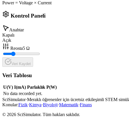
Power = Voltage × Current
Kontrol Paneli
Anahtar
Kapalı
Açık
Reosta
5
Ω
Veri Kaydet
Veri Tablosu
U(V)
I(mA)
Parlaklık
P(W)
No data recorded yet.
SciSimulator
·
Meraklı öğrenenler için ücretsiz etkileşimli STEM simül
Konular
:
Fizik
·
Kimya
·
Biyoloji
·
Matematik
·
Finans
© 2026 SciSimulator. Tüm hakları saklıdır.