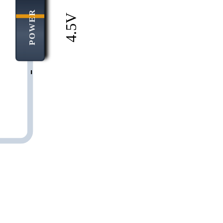
POWER
V
V
4.5
-