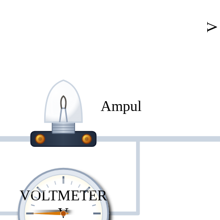
Ampul
VOLTMETER
V