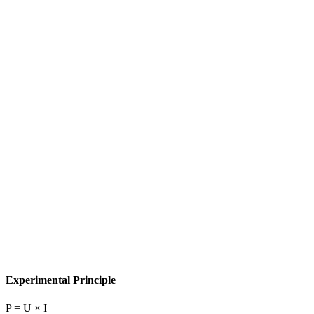
Experimental Principle
P = U × I