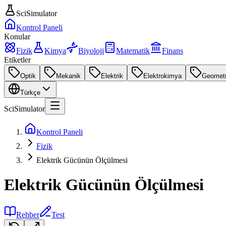
SciSimulator
Kontrol Paneli
Konular
Fizik
Kimya
Biyoloji
Matematik
Finans
Etiketler
Optik
Mekanik
Elektrik
Elektrokimya
Geometr
Türkçe
SciSimulator
Kontrol Paneli
Fizik
Elektrik Gücünün Ölçülmesi
Elektrik Gücünün Ölçülmesi
Rehber
Test