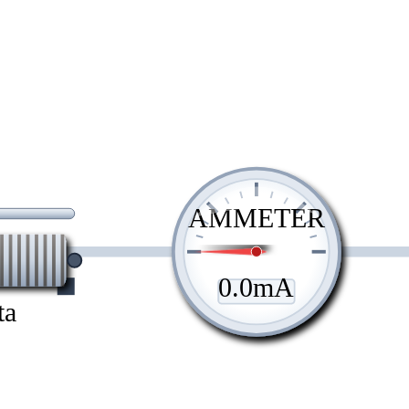
AMMETER
0.0
mA
ta