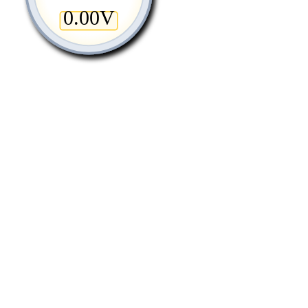
0.00
V