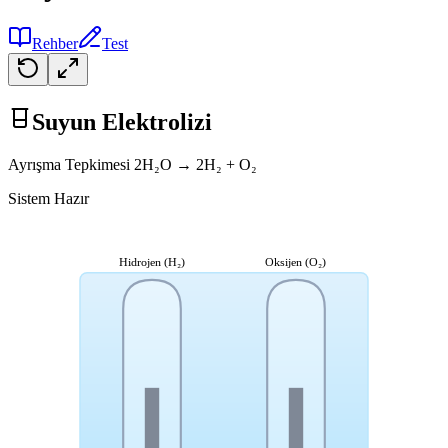
Rehber
Test
Suyun Elektrolizi
Ayrışma Tepkimesi 2H₂O → 2H₂ + O₂
Sistem Hazır
Hidrojen (H₂)
Oksijen (O₂)