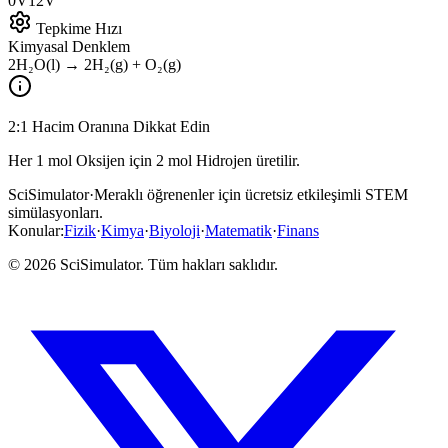
0V
12V
Tepkime Hızı
Kimyasal Denklem
2H₂O(l) → 2H₂(g) + O₂(g)
2:1 Hacim Oranına Dikkat Edin
Her 1 mol Oksijen için 2 mol Hidrojen üretilir.
SciSimulator
·
Meraklı öğrenenler için ücretsiz etkileşimli STEM
simülasyonları.
Konular
:
Fizik
·
Kimya
·
Biyoloji
·
Matematik
·
Finans
© 2026 SciSimulator. Tüm hakları saklıdır.