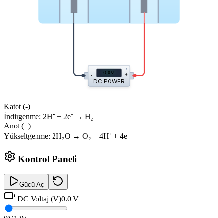
-
+
0.0
V
-
+
DC POWER
Katot (-)
İndirgenme: 2H⁺ + 2e⁻ → H₂
Anot (+)
Yükseltgenme: 2H₂O → O₂ + 4H⁺ + 4e⁻
Kontrol Paneli
Gücü Aç
DC Voltaj (V)
0.0
V