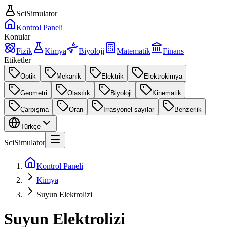
SciSimulator
Kontrol Paneli
Konular
Fizik
Kimya
Biyoloji
Matematik
Finans
Etiketler
Optik
Mekanik
Elektrik
Elektrokimya
Geometri
Olasılık
Biyoloji
Kinematik
Çarpışma
Oran
İrrasyonel sayılar
Benzerlik
Türkçe
SciSimulator
Kontrol Paneli
Kimya
Suyun Elektrolizi
Suyun Elektrolizi