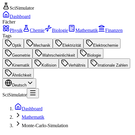
SciSimulator
Dashboard
Fächer
Physik
Chemie
Biologie
Mathematik
Finanzen
Tags
Optik
Mechanik
Elektrizität
Elektrochemie
Geometrie
Wahrscheinlichkeit
Biologie
Kinematik
Kollision
Verhältnis
Irrationale Zahlen
Ähnlichkeit
Deutsch
SciSimulator
Dashboard
Mathematik
Monte-Carlo-Simulation