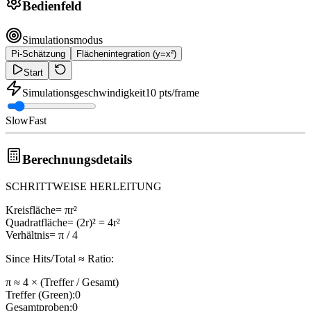
Bedienfeld
Simulationsmodus
Pi-Schätzung
Flächenintegration (y=x²)
Start
Simulationsgeschwindigkeit
10
pts/frame
Slow
Fast
Berechnungsdetails
SCHRITTWEISE HERLEITUNG
Kreisfläche
= πr²
Quadratfläche
= (2r)² = 4r²
Verhältnis
= π / 4
Since
Hits
/
Total
≈ Ratio:
π ≈ 4 × (Treffer / Gesamt)
Treffer
(Green):
0
Gesamtproben
:
0