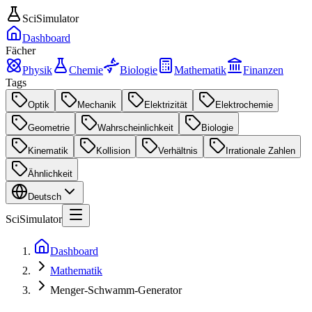
SciSimulator
Dashboard
Fächer
Physik
Chemie
Biologie
Mathematik
Finanzen
Tags
Optik
Mechanik
Elektrizität
Elektrochemie
Geometrie
Wahrscheinlichkeit
Biologie
Kinematik
Kollision
Verhältnis
Irrationale Zahlen
Ähnlichkeit
Deutsch
SciSimulator
Dashboard
Mathematik
Menger-Schwamm-Generator