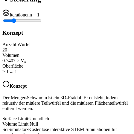
Iterationen
n =
1
Konzept
Anzahl Würfel
20
Volumen
0.7407
× V₀
Oberfläche
> 1 ... ↑
Konzept
Der Menger-Schwamm ist ein 3D-Fraktal. Er entsteht, indem
rekursiv der mittlere Teilwürfel und die mittleren Flächenteilwürfel
entfernt werden.
Surface Limit:
Unendlich
Volume Limit:
Null
SciSimulator
·
Kostenlose interaktive STEM-Simulationen für