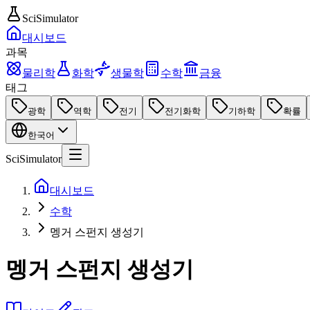
SciSimulator
대시보드
과목
물리학
화학
생물학
수학
금융
태그
광학
역학
전기
전기화학
기하학
확률
한국어
SciSimulator
대시보드
수학
멩거 스펀지 생성기
멩거 스펀지 생성기