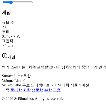
개념
큐브 수
20
부피
0.7407
× V₀
표면적
> 1 ... ↑
개념
멩거 스펀지는 3차원 프랙탈입니다. 정육면체의 중앙과 각 면
Surface Limit:
무한
Volume Limit:
0
SciSimulator
·
무료 인터랙티브 STEM 과학 시뮬레이션.
과목
:
물리학
·
화학
·
생물학
·
수학
·
금융
© 2026 SciSimulator. All rights reserved.