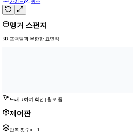
가이드
퀴즈
멩거 스펀지
3D 프랙탈과 무한한 표면적
드래그하여 회전 | 휠로 줌
제어판
반복 횟수
n =
1