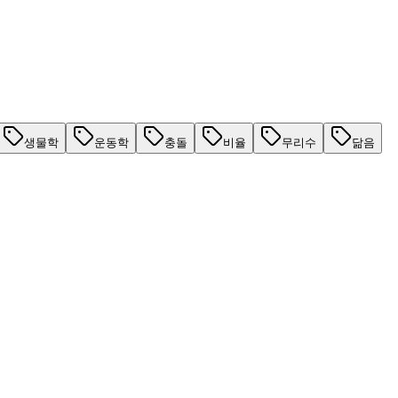
생물학
운동학
충돌
비율
무리수
닮음