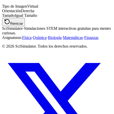
Tipo de Imagen
Virtual
Orientación
Derecha
Tamaño
Igual Tamaño
Reiniciar
SciSimulator
·
Simulaciones STEM interactivas gratuitas para mentes
curiosas.
Asignaturas
:
Física
·
Química
·
Biología
·
Matemáticas
·
Finanzas
© 2026 SciSimulator. Todos los derechos reservados.