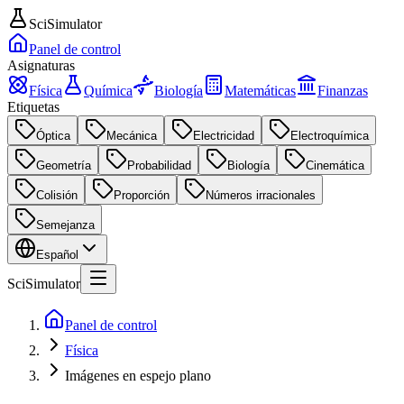
SciSimulator
Panel de control
Asignaturas
Física
Química
Biología
Matemáticas
Finanzas
Etiquetas
Óptica
Mecánica
Electricidad
Electroquímica
Geometría
Probabilidad
Biología
Cinemática
Colisión
Proporción
Números irracionales
Semejanza
Español
SciSimulator
Panel de control
Física
Imágenes en espejo plano